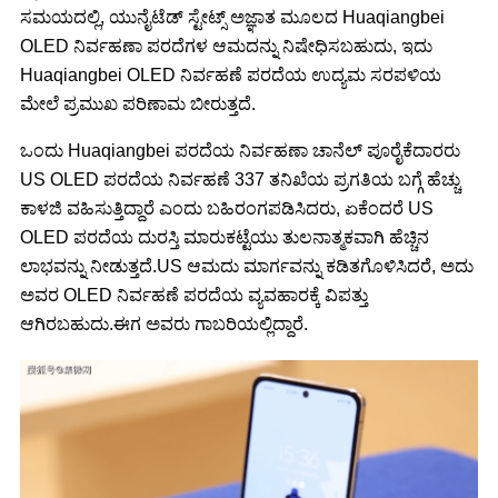
ಸಮಯದಲ್ಲಿ, ಯುನೈಟೆಡ್ ಸ್ಟೇಟ್ಸ್ ಅಜ್ಞಾತ ಮೂಲದ Huaqiangbei
OLED ನಿರ್ವಹಣಾ ಪರದೆಗಳ ಆಮದನ್ನು ನಿಷೇಧಿಸಬಹುದು, ಇದು
Huaqiangbei OLED ನಿರ್ವಹಣೆ ಪರದೆಯ ಉದ್ಯಮ ಸರಪಳಿಯ
ಮೇಲೆ ಪ್ರಮುಖ ಪರಿಣಾಮ ಬೀರುತ್ತದೆ.
ಒಂದು Huaqiangbei ಪರದೆಯ ನಿರ್ವಹಣಾ ಚಾನೆಲ್ ಪೂರೈಕೆದಾರರು
US OLED ಪರದೆಯ ನಿರ್ವಹಣೆ 337 ತನಿಖೆಯ ಪ್ರಗತಿಯ ಬಗ್ಗೆ ಹೆಚ್ಚು
ಕಾಳಜಿ ವಹಿಸುತ್ತಿದ್ದಾರೆ ಎಂದು ಬಹಿರಂಗಪಡಿಸಿದರು, ಏಕೆಂದರೆ US
OLED ಪರದೆಯ ದುರಸ್ತಿ ಮಾರುಕಟ್ಟೆಯು ತುಲನಾತ್ಮಕವಾಗಿ ಹೆಚ್ಚಿನ
ಲಾಭವನ್ನು ನೀಡುತ್ತದೆ.US ಆಮದು ಮಾರ್ಗವನ್ನು ಕಡಿತಗೊಳಿಸಿದರೆ, ಅದು
ಅವರ OLED ನಿರ್ವಹಣೆ ಪರದೆಯ ವ್ಯವಹಾರಕ್ಕೆ ವಿಪತ್ತು
ಆಗಿರಬಹುದು.ಈಗ ಅವರು ಗಾಬರಿಯಲ್ಲಿದ್ದಾರೆ.