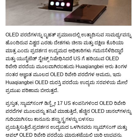
OLED ಪರದೆಗಳನ್ನು ಬೃಹತ್ ಪ್ರಮಾಣದಲ್ಲಿ ಉತ್ಪಾದಿಸುವ ಸಾಮರ್ಥ್ಯವನ್ನು
ಹೊಂದಿರುವ ವಿಶ್ವದ ಎರಡು ದೇಶಗಳು ಚೀನಾ ಮತ್ತು ದಕ್ಷಿಣ ಕೊರಿಯಾ
ಮಾತ್ರ ಎಂದು ಪ್ರದರ್ಶನ ಉದ್ಯಮದ ಅಧಿಕಾರಿಗಳು ಗಮನಸೆಳೆದಿದ್ದಾರೆ
ಮತ್ತು ಯುನೈಟೆಡ್ ಸ್ಟೇಟ್ಸ್ ನಿಷೇಧಿಸಿದರೆ US ಗೆ ಹರಿಯುವ OLED
ರಿಪೇರಿ ಪರದೆಯ ಮೂಲವಾಗಿರಬಹುದು Huaqiangbei ಆರು ತಿಂಗಳ
ನಂತರ ಅಜ್ಞಾತ ಮೂಲದ OLED ರಿಪೇರಿ ಪರದೆಗಳ ಆಮದು, ಇದು
Huaqiangbei OLED ದುರಸ್ತಿ ಪರದೆಯ ಉದ್ಯಮ ಸರಪಳಿಯ ಮೇಲೆ
ಪ್ರಮುಖ ಪರಿಣಾಮ ಬೀರುತ್ತದೆ.
ಪ್ರಸ್ತುತ, ಸ್ಯಾಮ್‌ಸಂಗ್ ಡಿಸ್ಪ್ಲೇ 17 US ಕಂಪನಿಗಳಿಂದ OLED ರಿಪೇರಿ
ಪರದೆಗಳ ಮೂಲವನ್ನು ತನಿಖೆ ಮಾಡುತ್ತಿದೆ, ಹೆಚ್ಚಿನ OLED ಚಾನಲ್‌ಗಳನ್ನು
ಗುರಿಯಾಗಿಸಲು ಕಾನೂನು ಶಸ್ತ್ರಾಸ್ತ್ರಗಳನ್ನು ಬಳಸಲು
ಪ್ರಯತ್ನಿಸುತ್ತಿದೆ.ಪ್ರದರ್ಶನ ಉದ್ಯಮದ ಒಳಗಿನವರು ಸ್ಯಾಮ್‌ಸಂಗ್ ಮತ್ತು
ಆಪಲ್ OLED ರಿಪೇರಿ ಪರದೆಯ ಮಾರುಕಟ್ಟೆಯಲ್ಲಿ ಭಾರಿ ಲಾಭವನ್ನು