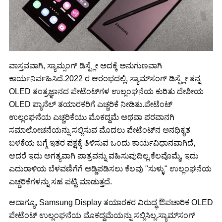
ವಾಸ್ತವವಾಗಿ, ಸ್ಯಾಮ್ಸಂಗ್ ಡಿಸ್ಪ್ಲೇ ಅದಕ್ಕೆ ಅನುಗುಣವಾಗಿ
ಕಾರ್ಯನಿರ್ವಹಿಸಿದೆ.2022 ರ ಆರಂಭದಲ್ಲಿ, ಸ್ಯಾಮ್‌ಸಂಗ್ ಡಿಸ್ಪ್ಲೇ ತನ್ನ
OLED ತಂತ್ರಜ್ಞಾನದ ಪೇಟೆಂಟ್‌ಗಳ ಉಲ್ಲಂಘನೆಯ ಕುರಿತು ದೇಶೀಯ
OLED ಪ್ಯಾನೆಲ್ ತಯಾರಕರಿಗೆ ಎಚ್ಚರಿಕೆ ನೀಡಿತು.ಪೇಟೆಂಟ್
ಉಲ್ಲಂಘನೆಯ ಎಚ್ಚರಿಕೆಯು ಮೊಕದ್ದಮೆ ಅಥವಾ ಪರವಾನಗಿ
ಸಮಾಲೋಚನೆಯನ್ನು ಸಲ್ಲಿಸುವ ಮೊದಲು ಪೇಟೆಂಟ್‌ನ ಅನಧಿಕೃತ
ಬಳಕೆಯ ಬಗ್ಗೆ ಇತರ ಪಕ್ಷಕ್ಕೆ ತಿಳಿಸುವ ಒಂದು ಕಾರ್ಯವಿಧಾನವಾಗಿದೆ,
ಆದರೆ ಇದು ಅಗತ್ಯವಾಗಿ ಪಾತ್ರವನ್ನು ವಹಿಸುವುದಿಲ್ಲ.ಕೆಲವೊಮ್ಮೆ, ಇದು
ಎದುರಾಳಿಯ ಬೆಳವಣಿಗೆಗೆ ಅಡ್ಡಿಪಡಿಸಲು ಕೆಲವು "ಸುಳ್ಳು" ಉಲ್ಲಂಘನೆಯ
ಎಚ್ಚರಿಕೆಗಳನ್ನು ಸಹ ಪಟ್ಟಿ ಮಾಡುತ್ತದೆ.
ಆದಾಗ್ಯೂ, Samsung Display ತಯಾರಕರ ವಿರುದ್ಧ ಔಪಚಾರಿಕ OLED
ಪೇಟೆಂಟ್ ಉಲ್ಲಂಘನೆಯ ಮೊಕದ್ದಮೆಯನ್ನು ಸಲ್ಲಿಸಿಲ್ಲ.ಸ್ಯಾಮ್‌ಸಂಗ್