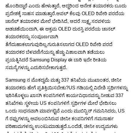
ಹೊಂದಿದ್ದಾರೆ ಎಂದು ಹೇಳುತ್ತಾರೆ, ಆದ್ದರಿಂದ ಅನೇಕ ತಯಾರಕರು ಬೂದು
ಪ್ರದೇಶಕ್ಕೆ ಸಾಹಸ ಮಾಡುತ್ತಾರೆ.ಆಪಲ್ ಕೆಲವು OLED ರಿಪೇರಿ ಪರದೆಯ
ಚಾನೆಲ್ ತಯಾರಕರ ಮೇಲೆ ಭೇದಿಸಿದೆ, ಆದರೆ ಸಾಕ್ಷ್ಯ ಸರಪಳಿಯ
ಅಡಚಣೆಯಿಂದಾಗಿ, ಈ ಅಕ್ರಮ OLED ದುರಸ್ತಿ ಪರದೆಯ ಚಾನಲ್
ತಯಾರಕರನ್ನು ಸಂಪೂರ್ಣವಾಗಿ
ತೆಗೆದುಹಾಕಲಾಗುವುದಿಲ್ಲ.ಗುರುತಿಸಲಾಗದ OLED ರಿಪೇರಿ ಪರದೆ
ತಯಾರಕರ ಬೆಳವಣಿಗೆಯನ್ನು ಹೆಚ್ಚು ವಿಶಾಲವಾಗಿ ತಡೆಯಲು
ಪ್ರಯತ್ನಿಸಿದರೆ Samsung Display ಈ ಬಾರಿ ಇದೇ ರೀತಿಯ
ಸಮಸ್ಯೆಗಳನ್ನು ಎದುರಿಸಬೇಕಾಗುತ್ತದೆ.
Samsung ನ ಮೊಕದ್ದಮೆ ಮತ್ತು 337 ತನಿಖೆಯ ಮುಖಾಂತರ, ಚೀನೀ
ತಯಾರಕರು ಹೇಗೆ ಪ್ರತಿಕ್ರಿಯಿಸಬೇಕು?US ಗಡಿಯಲ್ಲಿ ವಿದೇಶಿ ಸ್ಪರ್ಧಿಗಳನ್ನು
ಇರಿಸಿಕೊಳ್ಳಲು ಖಾಸಗಿ ಕಂಪನಿಗಳಿಗೆ ಕಾರ್ಯವಿಧಾನವನ್ನು ನೀಡುವ 337
ತನಿಖೆಗಳು ಸ್ಥಳೀಯ US ಕಂಪನಿಗಳಿಗೆ ಸ್ಪರ್ಧಿಗಳ ಮೇಲೆ ಭೇದಿಸಲು
ಒಂದು ಸಾಧನವಾಗಿ ಮಾರ್ಪಟ್ಟಿವೆ ಎಂದು ಮುಬಿನ್ಬಿನ್ ಗಮನಿಸಿದರು, US
ಗೆ ರಫ್ತುಗಳನ್ನು ಅವಲಂಬಿಸಿರುವ ಚೀನೀ ಕಂಪನಿಗಳಿಗೆ ಗಮನಾರ್ಹ
ಪರಿಣಾಮಗಳನ್ನು ಉಂಟುಮಾಡುತ್ತದೆ.ಒಂದೆಡೆ, ಚೀನೀ ಉದ್ಯಮಗಳು