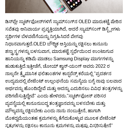
ಡಿಸ್‌ಪ್ಲೇ ಸ್ಮಾರ್ಟ್‌ಫೋನ್‌ಗಳಿಗೆ ಸ್ಯಾಮ್‌ಸಂಗ್‌ನ OLED ಮಾರುಕಟ್ಟೆ ಷೇರಿನ
ಸವೆತವು ಅನಿವಾರ್ಯ ಪ್ರವೃತ್ತಿಯಾಗಿದೆ, ಆದರೆ ಸ್ಯಾಮ್‌ಸಂಗ್ ಡಿಸ್ಪ್ಲೇಗಳು
ಸ್ಪರ್ಧಿಗಳ ಬೆಳವಣಿಗೆಯನ್ನು ನಿಗ್ರಹಿಸಿದರೆ ವೇಗವು
ನಿಧಾನವಾಗುತ್ತದೆ.OLED ಬೌದ್ಧಿಕ ಆಸ್ತಿಯನ್ನು ರಕ್ಷಿಸಲು ಕಾನೂನು
ಶಸ್ತ್ರಾಸ್ತ್ರಗಳನ್ನು ಬಳಸುವಾಗ, ಮಾರುಕಟ್ಟೆ ಸ್ಪರ್ಧೆಯಿಂದ ಉಂಟಾಗುವ
ಹಾನಿಯನ್ನು ಕಡಿಮೆ ಮಾಡಲು Samsung Display ಮಾರ್ಗಗಳನ್ನು
ಹುಡುಕುತ್ತಿದೆ.ಇತ್ತೀಚೆಗೆ, ಚೋಯ್ ಕ್ವಾನ್-ಯಂಗ್ ಅವರು 2022 ರ
ನಾಲ್ಕನೇ ತ್ರೈಮಾಸಿಕ ಫಲಿತಾಂಶಗಳ ಕಾನ್ಫರೆನ್ಸ್ ಕರೆಯಲ್ಲಿ "ಪ್ರದರ್ಶನ
ಉದ್ಯಮದಲ್ಲಿ ಪೇಟೆಂಟ್ ಉಲ್ಲಂಘನೆಯ ಸಮಸ್ಯೆಯ ಬಗ್ಗೆ ನಾವು ಬಲವಾದ
ಅರ್ಥವನ್ನು ಹೊಂದಿದ್ದೇವೆ ಮತ್ತು ಅದನ್ನು ಎದುರಿಸಲು ವಿವಿಧ ತಂತ್ರಗಳನ್ನು
ಪರಿಗಣಿಸುತ್ತಿದ್ದೇವೆ" ಎಂದು ಹೇಳಿದರು."ಸ್ಮಾರ್ಟ್‌ಫೋನ್ ಪರಿಸರ
ವ್ಯವಸ್ಥೆಯಲ್ಲಿ ಕಾನೂನುಬದ್ಧ ತಂತ್ರಜ್ಞಾನವನ್ನು ಬಳಸಬೇಕು ಮತ್ತು
ಮೌಲ್ಯವನ್ನು ರಕ್ಷಿಸಬೇಕು ಎಂದು ನಾನು ನಂಬುತ್ತೇನೆ, ಹಾಗಾಗಿ
ಮೊಕದ್ದಮೆಯಂತಹ ಕ್ರಮಗಳನ್ನು ತೆಗೆದುಕೊಳ್ಳುವ ಮೂಲಕ ಪೇಟೆಂಟ್
ಸ್ವತ್ತುಗಳನ್ನು ರಕ್ಷಿಸಲು ಕಾನೂನು ಕ್ರಮಗಳನ್ನು ಮತ್ತಷ್ಟು ವಿಸ್ತರಿಸುತ್ತೇನೆ"