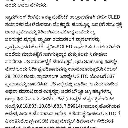
ಎಂದು ಅವರು ಹೇಳಿದರು.
ಸ್ಯಾಮ್‌ಸಂಗ್ ಡಿಸ್‌ಪ್ಲೇ ಇನ್ನೂ ಪೇಟೆಂಟ್ ಉಲ್ಲಂಘನೆಗಾಗಿ ಚೀನೀ OLED
ತಯಾರಕರ ಮೇಲೆ ನೇರವಾಗಿ ಮೊಕದ್ದಮೆ ಹೂಡುತ್ತಿಲ್ಲ, ಬದಲಿಗೆ ಸಮುದ್ರಕ್ಕೆ
ಅವರ ಪ್ರವೇಶವನ್ನು ಕಿರಿದಾಗಿಸಲು ಪರೋಕ್ಷ ದಾವೆಯನ್ನು
ಬಳಸುತ್ತದೆ.ಪ್ರಸ್ತುತ, ಬ್ರ್ಯಾಂಡ್ ತಯಾರಕರಿಗೆ ಪ್ಯಾನಲ್‌ಗಳನ್ನು
ಪೂರೈಸುವುದರ ಜೊತೆಗೆ, ಚೈನೀಸ್ OLED ಪ್ಯಾನೆಲ್ ತಯಾರಕರು ರಿಪೇರಿ
ಪರದೆಯ ಮಾರುಕಟ್ಟೆಗೆ ಸಾಗಿಸುತ್ತಿದ್ದಾರೆ ಮತ್ತು ಕೆಲವು ನಿರ್ವಹಣಾ
ಪರದೆಗಳು US ಮಾರುಕಟ್ಟೆಗೆ ಹರಿಯುತ್ತಿವೆ, ಇದು Samsung ಡಿಸ್‌ಪ್ಲೇ
ಮೇಲೆ ಒಂದು ನಿರ್ದಿಷ್ಟ ಪರಿಣಾಮವನ್ನು ಉಂಟುಮಾಡುತ್ತದೆ.ಡಿಸೆಂಬರ್
28, 2022 ರಂದು, ಸ್ಯಾಮ್‌ಸಂಗ್ ಡಿಸ್‌ಪ್ಲೇ US ITC ಯೊಂದಿಗೆ 337
ಪ್ರಕರಣವನ್ನು ದಾಖಲಿಸಿತು, US ನಲ್ಲಿ ರಫ್ತು ಮಾಡಿದ, ಆಮದು ಮಾಡಿದ
ಅಥವಾ ಮಾರಾಟವಾದ ಉತ್ಪನ್ನವು ಅದರ ಬೌದ್ಧಿಕ ಆಸ್ತಿ ಹಕ್ಕುಗಳನ್ನು
ಉಲ್ಲಂಘಿಸಿದೆ ಎಂದು ಹೇಳಿಕೊಂಡಿದೆ (ಯುನೈಟೆಡ್ ಸ್ಟೇಟ್ಸ್ ಪೇಟೆಂಟ್
ಸಂಖ್ಯೆ 9,818,803, 10,854,683, 7,59914) ಸಾಮಾನ್ಯ ಹೊರಗಿಡುವ
ಆದೇಶ, ಸೀಮಿತ ಹೊರಗಿಡುವ ಆದೇಶ, ತಡೆಯಾಜ್ಞೆ ನೀಡಲು US ITC ಗೆ
ವಿನಂತಿಸಿದೆ.ಆಪ್ಟ್-ಎಬಿಲಿಟಿ ಮತ್ತು ಮೊಬೈಲ್ ಡಿಫೆಂಡರ್ಸ್ ಸೇರಿದಂತೆ