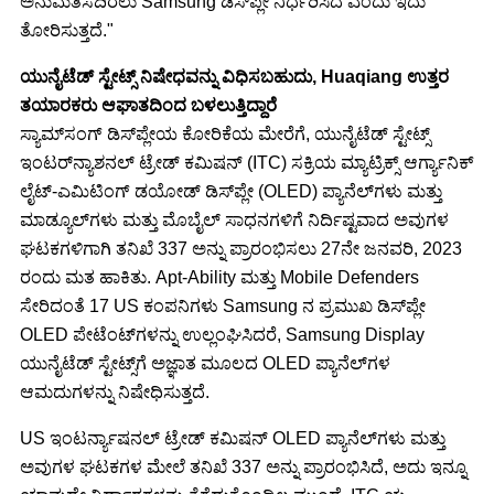
ಅನುಮತಿಸದಿರಲು Samsung ಡಿಸ್‌ಪ್ಲೇ ನಿರ್ಧರಿಸಿದೆ ಎಂದು ಇದು
ತೋರಿಸುತ್ತದೆ."
ಯುನೈಟೆಡ್ ಸ್ಟೇಟ್ಸ್ ನಿಷೇಧವನ್ನು ವಿಧಿಸಬಹುದು, Huaqiang ಉತ್ತರ
ತಯಾರಕರು ಆಘಾತದಿಂದ ಬಳಲುತ್ತಿದ್ದಾರೆ
ಸ್ಯಾಮ್‌ಸಂಗ್ ಡಿಸ್‌ಪ್ಲೇಯ ಕೋರಿಕೆಯ ಮೇರೆಗೆ, ಯುನೈಟೆಡ್ ಸ್ಟೇಟ್ಸ್
ಇಂಟರ್‌ನ್ಯಾಶನಲ್ ಟ್ರೇಡ್ ಕಮಿಷನ್ (ITC) ಸಕ್ರಿಯ ಮ್ಯಾಟ್ರಿಕ್ಸ್ ಆರ್ಗ್ಯಾನಿಕ್
ಲೈಟ್-ಎಮಿಟಿಂಗ್ ಡಯೋಡ್ ಡಿಸ್‌ಪ್ಲೇ (OLED) ಪ್ಯಾನೆಲ್‌ಗಳು ಮತ್ತು
ಮಾಡ್ಯೂಲ್‌ಗಳು ಮತ್ತು ಮೊಬೈಲ್ ಸಾಧನಗಳಿಗೆ ನಿರ್ದಿಷ್ಟವಾದ ಅವುಗಳ
ಘಟಕಗಳಿಗಾಗಿ ತನಿಖೆ 337 ಅನ್ನು ಪ್ರಾರಂಭಿಸಲು 27ನೇ ಜನವರಿ, 2023
ರಂದು ಮತ ಹಾಕಿತು. Apt-Ability ಮತ್ತು Mobile Defenders
ಸೇರಿದಂತೆ 17 US ಕಂಪನಿಗಳು Samsung ನ ಪ್ರಮುಖ ಡಿಸ್‌ಪ್ಲೇ
OLED ಪೇಟೆಂಟ್‌ಗಳನ್ನು ಉಲ್ಲಂಘಿಸಿದರೆ, Samsung Display
ಯುನೈಟೆಡ್ ಸ್ಟೇಟ್ಸ್‌ಗೆ ಅಜ್ಞಾತ ಮೂಲದ OLED ಪ್ಯಾನೆಲ್‌ಗಳ
ಆಮದುಗಳನ್ನು ನಿಷೇಧಿಸುತ್ತದೆ.
US ಇಂಟರ್ನ್ಯಾಷನಲ್ ಟ್ರೇಡ್ ಕಮಿಷನ್ OLED ಪ್ಯಾನೆಲ್‌ಗಳು ಮತ್ತು
ಅವುಗಳ ಘಟಕಗಳ ಮೇಲೆ ತನಿಖೆ 337 ಅನ್ನು ಪ್ರಾರಂಭಿಸಿದೆ, ಅದು ಇನ್ನೂ