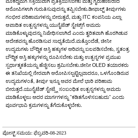
ಮೊಕದ್ದಮೆಗೆ ಸಕ್ರಿಯವಾಗಿ ಪ್ರತಿಕ್ರಿಯಿಸಬೇಕು ಮತ್ತು ಗೈರುಹಾಜರಾದ
ಆರೋಪಿಗಳಾಗಿ ಗುರುತಿಸುವುದನ್ನು ತಪ್ಪಿಸಬೇಕು.ಡೀಫಾಲ್ಟ್ ತೀರ್ಪುಗಳು
ಗಂಭೀರ ಪರಿಣಾಮಗಳನ್ನು ಬೀರುತ್ತವೆ, ಮತ್ತು ITC ಕಂಪನಿಯ ಎಲ್ಲಾ
ಆಪಾದಿತ ಉತ್ಪನ್ನಗಳನ್ನು ಯುನೈಟೆಡ್ ಸ್ಟೇಟ್ಸ್‌ಗೆ ಆಮದು
ಮಾಡಿಕೊಳ್ಳುವುದನ್ನು ನಿಷೇಧಿಸಲಾಗಿದೆ ಎಂದು ತ್ವರಿತವಾಗಿ ಹೊರಗಿಡುವ
ಆದೇಶವನ್ನು ಹೊರಡಿಸುವ ಸಾಧ್ಯತೆಯಿದೆ.ಮತ್ತೊಂದೆಡೆ, ಚೀನೀ
ಉದ್ಯಮಗಳು ಬೌದ್ಧಿಕ ಆಸ್ತಿ ಹಕ್ಕುಗಳ ಅರಿವನ್ನು ಬಲಪಡಿಸಬೇಕು, ಸ್ವತಂತ್ರ
ಬೌದ್ಧಿಕ ಆಸ್ತಿ ಹಕ್ಕುಗಳನ್ನು ರೂಪಿಸಬೇಕು ಮತ್ತು ಉತ್ಪನ್ನಗಳ ಪ್ರಮುಖ
ಸ್ಪರ್ಧಾತ್ಮಕತೆಯನ್ನು ಹೆಚ್ಚಿಸಲು ಶ್ರಮಿಸಬೇಕು.ಚೀನೀ OLED ತಯಾರಕರು
ಈ ತನಿಖೆಯಲ್ಲಿ ನೇರವಾಗಿ ಆರೋಪಿಸಲ್ಪಟ್ಟಿಲ್ಲವಾದರೂ, ಒಳಗೊಂಡಿರುವ
ಉದ್ಯಮಗಳಂತೆ, ತೀರ್ಪು ಇನ್ನೂ ಅವರ ಮೇಲೆ ಭಾರಿ ಪರಿಣಾಮ
ಬೀರುತ್ತದೆ.ಯುನೈಟೆಡ್ ಸ್ಟೇಟ್ಸ್ಗೆ ಸಂಬಂಧಿತ ಉತ್ಪನ್ನಗಳನ್ನು ಆಮದು
ಮಾಡಿಕೊಳ್ಳಲು ಅದರ ಮಾರ್ಗಗಳನ್ನು "ಕಡಿತಗೊಳಿಸಬಹುದು" ಎಂದು
ಪೂರ್ವಭಾವಿ ಕ್ರಮಗಳನ್ನು ತೆಗೆದುಕೊಳ್ಳಬೇಕು.
ಪೋಸ್ಟ್ ಸಮಯ: ಫೆಬ್ರವರಿ-08-2023