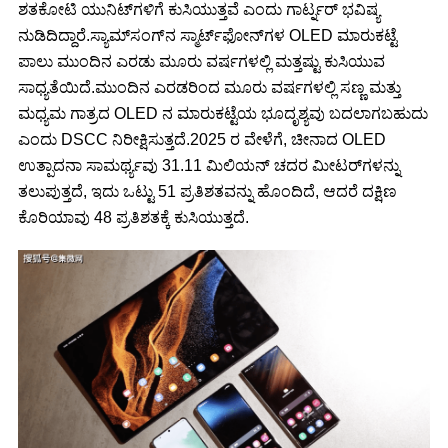
ಶತಕೋಟಿ ಯುನಿಟ್‌ಗಳಿಗೆ ಕುಸಿಯುತ್ತವೆ ಎಂದು ಗಾರ್ಟ್ನರ್ ಭವಿಷ್ಯ
ನುಡಿದಿದ್ದಾರೆ.ಸ್ಯಾಮ್‌ಸಂಗ್‌ನ ಸ್ಮಾರ್ಟ್‌ಫೋನ್‌ಗಳ OLED ಮಾರುಕಟ್ಟೆ
ಪಾಲು ಮುಂದಿನ ಎರಡು ಮೂರು ವರ್ಷಗಳಲ್ಲಿ ಮತ್ತಷ್ಟು ಕುಸಿಯುವ
ಸಾಧ್ಯತೆಯಿದೆ.ಮುಂದಿನ ಎರಡರಿಂದ ಮೂರು ವರ್ಷಗಳಲ್ಲಿ ಸಣ್ಣ ಮತ್ತು
ಮಧ್ಯಮ ಗಾತ್ರದ OLED ನ ಮಾರುಕಟ್ಟೆಯ ಭೂದೃಶ್ಯವು ಬದಲಾಗಬಹುದು
ಎಂದು DSCC ನಿರೀಕ್ಷಿಸುತ್ತದೆ.2025 ರ ವೇಳೆಗೆ, ಚೀನಾದ OLED
ಉತ್ಪಾದನಾ ಸಾಮರ್ಥ್ಯವು 31.11 ಮಿಲಿಯನ್ ಚದರ ಮೀಟರ್‌ಗಳನ್ನು
ತಲುಪುತ್ತದೆ, ಇದು ಒಟ್ಟು 51 ಪ್ರತಿಶತವನ್ನು ಹೊಂದಿದೆ, ಆದರೆ ದಕ್ಷಿಣ
ಕೊರಿಯಾವು 48 ಪ್ರತಿಶತಕ್ಕೆ ಕುಸಿಯುತ್ತದೆ.