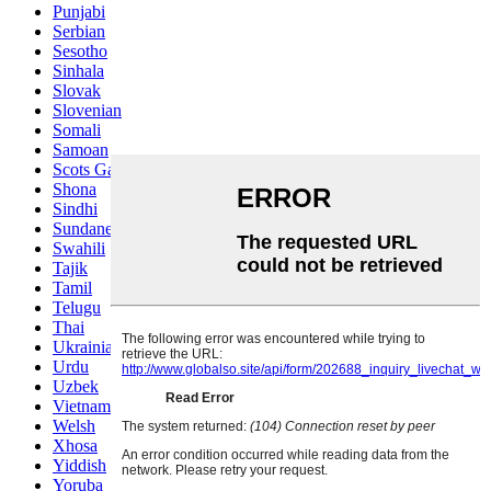
Punjabi
Serbian
Sesotho
Sinhala
Slovak
Slovenian
Somali
Samoan
Scots Gaelic
Shona
Sindhi
Sundanese
Swahili
Tajik
Tamil
Telugu
Thai
Ukrainian
Urdu
Uzbek
Vietnamese
Welsh
Xhosa
Yiddish
Yoruba