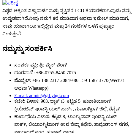
ವಿಶ್ವದ ಅತ್ಯಂತ ವಿಶ್ವಾಸಾರ್ಹ ಮತ್ತು ವೃತ್ತಿಪರ LCD ತಯಾರಕರಾಗುವುದು ನಮ್ಮ
ಉದ್ದೇಶವಾಗಿದೆ.ನೀವು ನಮಗೆ ಕರೆ ಮಾಡಿದಾಗ ಅಥವಾ ಇಮೇಲ್ ಮಾಡಿದಾಗ,
ನಾವು ಯಾವಾಗಲೂ ಇಲ್ಲಿದ್ದೇವೆ ಮತ್ತು 24 ಗಂಟೆಗಳ ಒಳಗೆ ಪ್ರತ್ಯುತ್ತರ
ನೀಡುತ್ತೇವೆ.
ನಮ್ಮನ್ನು ಸಂಪರ್ಕಿಸಿ
ಸಂಪರ್ಕ ವ್ಯಕ್ತಿ: ಶ್ರೀ ಮೈಕ್ ಪೆಂಗ್
ದೂರವಾಣಿ: +86-0755-8450 7075
ಮೊಬೈಲ್: +86-138 2317 2084/+86-159 1587 3770(Wechat
ಅಥವಾ Whatsapp)
E-mail: admin@gd-ytgd.com
ಕಚೇರಿ ವಿಳಾಸ: 903, ಬ್ಲಾಕ್ ಬಿ, ಕಟ್ಟಡ 5, ಹುವಾಕಿಯಾಂಗ್
ಕ್ರಿಯೇಟಿವ್ ಇಂಡಸ್ಟ್ರಿಯಲ್ ಪಾರ್ಕ್, ಗುವಾಂಗ್ಮಿಂಗ್ ಜಿಲ್ಲೆ, ಶೆನ್ಜೆನ್
ಕಾರ್ಖಾನೆಯ ವಿಳಾಸ: ಕಟ್ಟಡ 8, ಲಾಂಗ್ಯುವಾನ್ ಇಂಡಸ್ಟ್ರಿಯಲ್
ಪಾರ್ಕ್, ಲಿಯಾಂಗ್ಶಿಟಾಂಗ್ ಉಪ ಜಿಲ್ಲಾ ಕಛೇರಿ, ಶಾವೊಡಾಂಗ್ ನಗರ,
ಶಾಯಾಂಗ್ ನಗರ, ಹುನಾನ್ ಪ್ರಾಂತ್ಯ