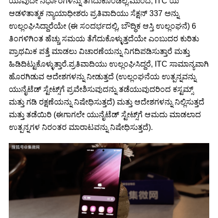
ಯಾವುದೇ ನಿರ್ಧಾರಗಳನ್ನು ತೆಗೆದುಕೊಂಡಿಲ್ಲ.ಮುಂದೆ, ITC ಯ
ಆಡಳಿತಾತ್ಮಕ ನ್ಯಾಯಾಧೀಶರು ಪ್ರತಿವಾದಿಯು ಸೆಕ್ಷನ್ 337 ಅನ್ನು
ಉಲ್ಲಂಘಿಸಿದ್ದಾರೆಯೇ (ಈ ಸಂದರ್ಭದಲ್ಲಿ, ಬೌದ್ಧಿಕ ಆಸ್ತಿ ಉಲ್ಲಂಘನೆ) 6
ತಿಂಗಳಿಗಿಂತ ಹೆಚ್ಚು ಸಮಯ ತೆಗೆದುಕೊಳ್ಳುತ್ತದೆಯೇ ಎಂಬುದರ ಕುರಿತು
ಪ್ರಾಥಮಿಕ ಪತ್ತೆ ಮಾಡಲು ವಿಚಾರಣೆಯನ್ನು ನಿಗದಿಪಡಿಸುತ್ತಾರೆ ಮತ್ತು
ಹಿಡಿದಿಟ್ಟುಕೊಳ್ಳುತ್ತಾರೆ.ಪ್ರತಿವಾದಿಯು ಉಲ್ಲಂಘಿಸಿದ್ದರೆ, ITC ಸಾಮಾನ್ಯವಾಗಿ
ಹೊರಗಿಡುವ ಆದೇಶಗಳನ್ನು ನೀಡುತ್ತದೆ (ಉಲ್ಲಂಘನೆಯ ಉತ್ಪನ್ನವನ್ನು
ಯುನೈಟೆಡ್ ಸ್ಟೇಟ್ಸ್‌ಗೆ ಪ್ರವೇಶಿಸುವುದನ್ನು ತಡೆಯುವುದರಿಂದ ಕಸ್ಟಮ್ಸ್
ಮತ್ತು ಗಡಿ ರಕ್ಷಣೆಯನ್ನು ನಿಷೇಧಿಸುತ್ತದೆ) ಮತ್ತು ಆದೇಶಗಳನ್ನು ನಿಲ್ಲಿಸುತ್ತದೆ
ಮತ್ತು ತಡೆಯಿರಿ (ಈಗಾಗಲೇ ಯುನೈಟೆಡ್ ಸ್ಟೇಟ್ಸ್‌ಗೆ ಆಮದು ಮಾಡಲಾದ
ಉತ್ಪನ್ನಗಳ ನಿರಂತರ ಮಾರಾಟವನ್ನು ನಿಷೇಧಿಸುತ್ತದೆ).