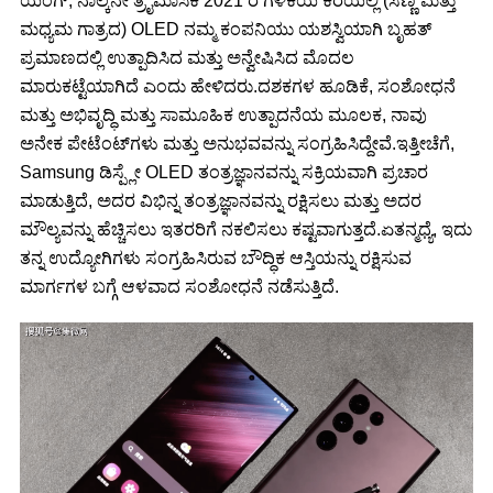
ಯಂಗ್, ನಾಲ್ಕನೇ ತ್ರೈಮಾಸಿಕ 2021 ರ ಗಳಿಕೆಯ ಕರೆಯಲ್ಲಿ (ಸಣ್ಣ ಮತ್ತು
ಮಧ್ಯಮ ಗಾತ್ರದ) OLED ನಮ್ಮ ಕಂಪನಿಯು ಯಶಸ್ವಿಯಾಗಿ ಬೃಹತ್
ಪ್ರಮಾಣದಲ್ಲಿ ಉತ್ಪಾದಿಸಿದ ಮತ್ತು ಅನ್ವೇಷಿಸಿದ ಮೊದಲ
ಮಾರುಕಟ್ಟೆಯಾಗಿದೆ ಎಂದು ಹೇಳಿದರು.ದಶಕಗಳ ಹೂಡಿಕೆ, ಸಂಶೋಧನೆ
ಮತ್ತು ಅಭಿವೃದ್ಧಿ ಮತ್ತು ಸಾಮೂಹಿಕ ಉತ್ಪಾದನೆಯ ಮೂಲಕ, ನಾವು
ಅನೇಕ ಪೇಟೆಂಟ್‌ಗಳು ಮತ್ತು ಅನುಭವವನ್ನು ಸಂಗ್ರಹಿಸಿದ್ದೇವೆ.ಇತ್ತೀಚೆಗೆ,
Samsung ಡಿಸ್ಪ್ಲೇ OLED ತಂತ್ರಜ್ಞಾನವನ್ನು ಸಕ್ರಿಯವಾಗಿ ಪ್ರಚಾರ
ಮಾಡುತ್ತಿದೆ, ಅದರ ವಿಭಿನ್ನ ತಂತ್ರಜ್ಞಾನವನ್ನು ರಕ್ಷಿಸಲು ಮತ್ತು ಅದರ
ಮೌಲ್ಯವನ್ನು ಹೆಚ್ಚಿಸಲು ಇತರರಿಗೆ ನಕಲಿಸಲು ಕಷ್ಟವಾಗುತ್ತದೆ.ಏತನ್ಮಧ್ಯೆ, ಇದು
ತನ್ನ ಉದ್ಯೋಗಿಗಳು ಸಂಗ್ರಹಿಸಿರುವ ಬೌದ್ಧಿಕ ಆಸ್ತಿಯನ್ನು ರಕ್ಷಿಸುವ
ಮಾರ್ಗಗಳ ಬಗ್ಗೆ ಆಳವಾದ ಸಂಶೋಧನೆ ನಡೆಸುತ್ತಿದೆ.