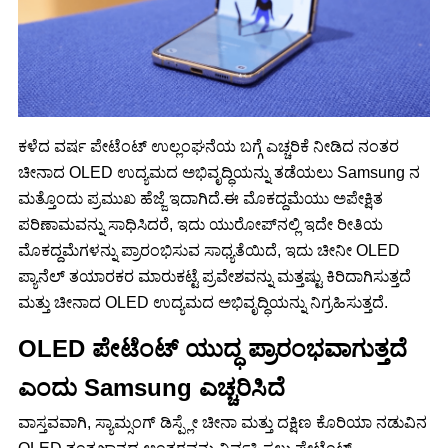
ಕಳೆದ ವರ್ಷ ಪೇಟೆಂಟ್ ಉಲ್ಲಂಘನೆಯ ಬಗ್ಗೆ ಎಚ್ಚರಿಕೆ ನೀಡಿದ ನಂತರ
ಚೀನಾದ OLED ಉದ್ಯಮದ ಅಭಿವೃದ್ಧಿಯನ್ನು ತಡೆಯಲು Samsung ನ
ಮತ್ತೊಂದು ಪ್ರಮುಖ ಹೆಜ್ಜೆ ಇದಾಗಿದೆ.ಈ ಮೊಕದ್ದಮೆಯು ಅಪೇಕ್ಷಿತ
ಪರಿಣಾಮವನ್ನು ಸಾಧಿಸಿದರೆ, ಇದು ಯುರೋಪ್‌ನಲ್ಲಿ ಇದೇ ರೀತಿಯ
ಮೊಕದ್ದಮೆಗಳನ್ನು ಪ್ರಾರಂಭಿಸುವ ಸಾಧ್ಯತೆಯಿದೆ, ಇದು ಚೀನೀ OLED
ಪ್ಯಾನೆಲ್ ತಯಾರಕರ ಮಾರುಕಟ್ಟೆ ಪ್ರವೇಶವನ್ನು ಮತ್ತಷ್ಟು ಕಿರಿದಾಗಿಸುತ್ತದೆ
ಮತ್ತು ಚೀನಾದ OLED ಉದ್ಯಮದ ಅಭಿವೃದ್ಧಿಯನ್ನು ನಿಗ್ರಹಿಸುತ್ತದೆ.
OLED ಪೇಟೆಂಟ್ ಯುದ್ಧ ಪ್ರಾರಂಭವಾಗುತ್ತದೆ
ಎಂದು Samsung ಎಚ್ಚರಿಸಿದೆ
ವಾಸ್ತವವಾಗಿ, ಸ್ಯಾಮ್ಸಂಗ್ ಡಿಸ್ಪ್ಲೇ ಚೀನಾ ಮತ್ತು ದಕ್ಷಿಣ ಕೊರಿಯಾ ನಡುವಿನ