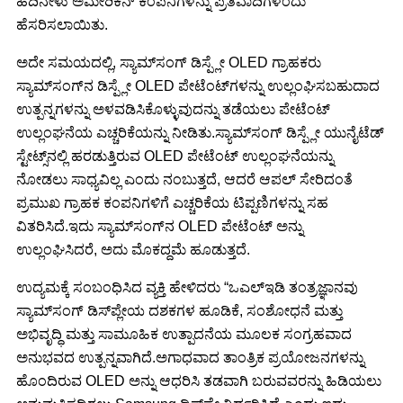
ಹದಿನೇಳು ಅಮೇರಿಕನ್ ಕಂಪನಿಗಳನ್ನು ಪ್ರತಿವಾದಿಗಳೆಂದು
ಹೆಸರಿಸಲಾಯಿತು.
ಅದೇ ಸಮಯದಲ್ಲಿ, ಸ್ಯಾಮ್‌ಸಂಗ್ ಡಿಸ್ಪ್ಲೇ OLED ಗ್ರಾಹಕರು
ಸ್ಯಾಮ್‌ಸಂಗ್‌ನ ಡಿಸ್ಪ್ಲೇ OLED ಪೇಟೆಂಟ್‌ಗಳನ್ನು ಉಲ್ಲಂಘಿಸಬಹುದಾದ
ಉತ್ಪನ್ನಗಳನ್ನು ಅಳವಡಿಸಿಕೊಳ್ಳುವುದನ್ನು ತಡೆಯಲು ಪೇಟೆಂಟ್
ಉಲ್ಲಂಘನೆಯ ಎಚ್ಚರಿಕೆಯನ್ನು ನೀಡಿತು.ಸ್ಯಾಮ್‌ಸಂಗ್ ಡಿಸ್ಪ್ಲೇ ಯುನೈಟೆಡ್
ಸ್ಟೇಟ್ಸ್‌ನಲ್ಲಿ ಹರಡುತ್ತಿರುವ OLED ಪೇಟೆಂಟ್ ಉಲ್ಲಂಘನೆಯನ್ನು
ನೋಡಲು ಸಾಧ್ಯವಿಲ್ಲ ಎಂದು ನಂಬುತ್ತದೆ, ಆದರೆ ಆಪಲ್ ಸೇರಿದಂತೆ
ಪ್ರಮುಖ ಗ್ರಾಹಕ ಕಂಪನಿಗಳಿಗೆ ಎಚ್ಚರಿಕೆಯ ಟಿಪ್ಪಣಿಗಳನ್ನು ಸಹ
ವಿತರಿಸಿದೆ.ಇದು ಸ್ಯಾಮ್‌ಸಂಗ್‌ನ OLED ಪೇಟೆಂಟ್ ಅನ್ನು
ಉಲ್ಲಂಘಿಸಿದರೆ, ಅದು ಮೊಕದ್ದಮೆ ಹೂಡುತ್ತದೆ.
ಉದ್ಯಮಕ್ಕೆ ಸಂಬಂಧಿಸಿದ ವ್ಯಕ್ತಿ ಹೇಳಿದರು “ಒಎಲ್ಇಡಿ ತಂತ್ರಜ್ಞಾನವು
ಸ್ಯಾಮ್‌ಸಂಗ್ ಡಿಸ್‌ಪ್ಲೇಯ ದಶಕಗಳ ಹೂಡಿಕೆ, ಸಂಶೋಧನೆ ಮತ್ತು
ಅಭಿವೃದ್ಧಿ ಮತ್ತು ಸಾಮೂಹಿಕ ಉತ್ಪಾದನೆಯ ಮೂಲಕ ಸಂಗ್ರಹವಾದ
ಅನುಭವದ ಉತ್ಪನ್ನವಾಗಿದೆ.ಅಗಾಧವಾದ ತಾಂತ್ರಿಕ ಪ್ರಯೋಜನಗಳನ್ನು
ಹೊಂದಿರುವ OLED ಅನ್ನು ಆಧರಿಸಿ ತಡವಾಗಿ ಬರುವವರನ್ನು ಹಿಡಿಯಲು