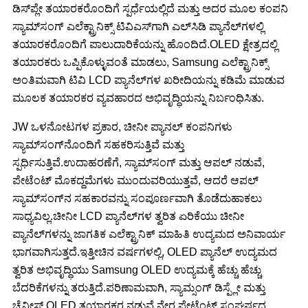
ಡಿಸ್‌ಪ್ಲೇ ತಯಾರಕರೊಂದಿಗೆ ಸ್ಪರ್ಧೆಯಲ್ಲಿದೆ ಮತ್ತು ಅದರ ಮೂಲ ಕಂಪನಿ
ಸ್ಯಾಮ್‌ಸಂಗ್ ಎಲೆಕ್ಟ್ರಾನಿಕ್ಸ್ ಟಿವಿಎಸ್‌ಗಾಗಿ ಎಲ್‌ಸಿಡಿ ಪ್ಯಾನೆಲ್‌ಗಳಲ್ಲಿ
ತಯಾರಕರೊಂದಿಗೆ ಪಾಲುದಾರಿಕೆಯನ್ನು ಹೊಂದಿದೆ.OLED ಕ್ಷೇತ್ರದಲ್ಲಿ
ತಯಾರಕರು ಒಪ್ಪಿಕೊಳ್ಳುವಂತೆ ಮಾಡಲು, Samsung ಎಲೆಕ್ಟ್ರಾನಿಕ್ಸ್
ಅಂತಿಮವಾಗಿ ಟಿವಿ LCD ಪ್ಯಾನೆಲ್‌ಗಳ ಖರೀದಿಯನ್ನು ಕಡಿಮೆ ಮಾಡುವ
ಮೂಲಕ ತಯಾರಕರ ವ್ಯವಹಾರದ ಅಭಿವೃದ್ಧಿಯನ್ನು ನಿರ್ಬಂಧಿಸಿತು.
JW ಒಳನೋಟಗಳ ಪ್ರಕಾರ, ಚೀನೀ ಪ್ಯಾನಲ್ ಕಂಪನಿಗಳು
ಸ್ಯಾಮ್‌ಸಂಗ್‌ನೊಂದಿಗೆ ಸಹಕರಿಸುತ್ತಿವೆ ಮತ್ತು
ಸ್ಪರ್ಧಿಸುತ್ತಿವೆ.ಉದಾಹರಣೆಗೆ, ಸ್ಯಾಮ್‌ಸಂಗ್ ಮತ್ತು ಆಪಲ್ ನಡುವೆ,
ಪೇಟೆಂಟ್ ಮೊಕದ್ದಮೆಗಳು ಮುಂದುವರಿಯುತ್ತವೆ, ಆದರೆ ಆಪಲ್
ಸ್ಯಾಮ್‌ಸಂಗ್‌ನ ಸಹಕಾರವನ್ನು ಸಂಪೂರ್ಣವಾಗಿ ತೊಡೆದುಹಾಕಲು
ಸಾಧ್ಯವಿಲ್ಲ.ಚೀನೀ LCD ಪ್ಯಾನೆಲ್‌ಗಳ ತ್ವರಿತ ಏರಿಕೆಯು ಚೀನೀ
ಪ್ಯಾನೆಲ್‌ಗಳನ್ನು ಜಾಗತಿಕ ಎಲೆಕ್ಟ್ರಾನಿಕ್ ಮಾಹಿತಿ ಉದ್ಯಮದ ಅನಿವಾರ್ಯ
ಭಾಗವಾಗಿಸುತ್ತದೆ.ಇತ್ತೀಚಿನ ವರ್ಷಗಳಲ್ಲಿ, OLED ಪ್ಯಾನೆಲ್ ಉದ್ಯಮದ
ತ್ವರಿತ ಅಭಿವೃದ್ಧಿಯು Samsung OLED ಉದ್ಯಮಕ್ಕೆ ಹೆಚ್ಚು ಹೆಚ್ಚು
ಬೆದರಿಕೆಗಳನ್ನು ತರುತ್ತಿದೆ.ಪರಿಣಾಮವಾಗಿ, ಸ್ಯಾಮ್ಸಂಗ್ ಡಿಸ್ಪ್ಲೇ ಮತ್ತು
ಚೈನೀಸ್ OLED ತಯಾರಕರ ನಡುವೆ ನೇರ ಪೇಟೆಂಟ್ ಸಂಘರ್ಷದ