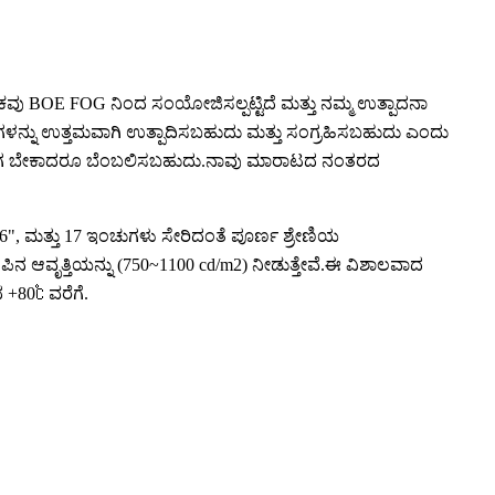
ಕವು BOE FOG ನಿಂದ ಸಂಯೋಜಿಸಲ್ಪಟ್ಟಿದೆ ಮತ್ತು ನಮ್ಮ ಉತ್ಪಾದನಾ
ರದೆಗಳನ್ನು ಉತ್ತಮವಾಗಿ ಉತ್ಪಾದಿಸಬಹುದು ಮತ್ತು ಸಂಗ್ರಹಿಸಬಹುದು ಎಂದು
ವು ಯಾವಾಗ ಬೇಕಾದರೂ ಬೆಂಬಲಿಸಬಹುದು.ನಾವು ಮಾರಾಟದ ನಂತರದ
15.6", ಮತ್ತು 17 ಇಂಚುಗಳು ಸೇರಿದಂತೆ ಪೂರ್ಣ ಶ್ರೇಣಿಯ
ಪಿನ ಆವೃತ್ತಿಯನ್ನು (750~1100 cd/m2) ನೀಡುತ್ತೇವೆ.ಈ ವಿಶಾಲವಾದ
 +80℃ ವರೆಗೆ.