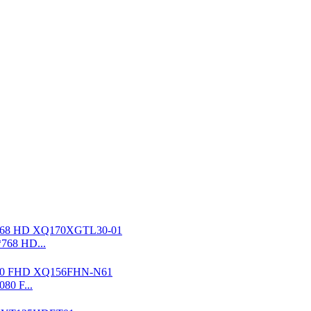
768 HD...
080 F...