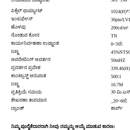
ಪಿಕ್ಸೆಲ್ ಫಾರ್ಮ್ಯಾಟ್
1024(H)*
ಇಂಟರ್ಫೇಸ್
30pin/LV
ಹೊಳಪು
200cd/m²
ನೋಡುವ ಕೋನ
TN
ಕಾರ್ಯನಿರ್ವಹಣಾ ಉಷ್ಣಾಂಶ
0~50℃
ಬಣ್ಣ
45%NTS
ಆಪರೇಟಿಂಗ್ ಆವರ್ತನ
50mHZ
ಪ್ರದರ್ಶನ ಪ್ರದೇಶ
339.46(H)
ಕಾಂಟ್ರಾಸ್ಟ್ ಅನುಪಾತ
500:1
ಬಣ್ಣ
16.7M
ಪ್ರತಿಕ್ರಿಯೆ ಸಮಯ
30 ಮಿ.ಎಸ
ಶೇಖರಣಾ ತಾಪಮಾನ
_20~60℃
ಬ್ರಾಂಡ್
ಶಾರ್ಪ್
ನಿಮ್ಮ ಪೂರೈಕೆದಾರರಾಗಿ ನೀವು ನಮ್ಮನ್ನು ಆಯ್ಕೆ ಮಾಡುವ ಕಾರಣ: