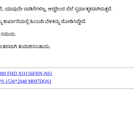
ವುದೇ ಬಾಡಿಗೆಗಳಿಲ್ಲ, ಆದ್ದರಿಂದ ಬೆಲೆ ಸ್ಪರ್ಧಾತ್ಮಕವಾಗಿರುತ್ತದೆ.
ಾರ್ಖಾನೆಯಲ್ಲಿ ಹಿಂಬದಿ ಬೆಳಕನ್ನು ಜೋಡಿಸಿದ್ದೇವೆ.
ಾದನಾ ಸಮಯ.
ು ನಿರಂತರವಾಗಿ ತಯಾರಿಸಬಹುದು.
920*1080 FHD XQ156FHN-N61
in IPS 1536*2048 M097DQ61