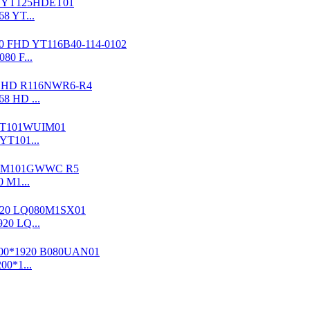
68 YT...
080 F...
68 HD ...
 YT101...
 M1...
20 LQ...
200*1...