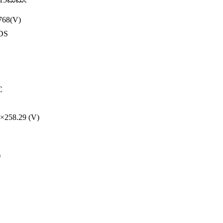
768(V)
DS
C
×258.29 (V)
್