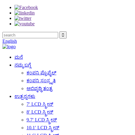
English
ಮನೆ
ನಮ್ಮ ಬಗ್ಗೆ
ಕಂಪನಿ ಪ್ರೊಫೈಲ್
ಕಂಪನಿ ಸಂಸ್ಕೃತಿ
ಅಭಿವೃದ್ಧಿ ತಂತ್ರ
ಉತ್ಪನ್ನಗಳು
7′ LCD ಸ್ಕ್ರೀನ್
8′ LCD ಸ್ಕ್ರೀನ್
9.7′ LCD ಸ್ಕ್ರೀನ್
10.1′ LCD ಸ್ಕ್ರೀನ್