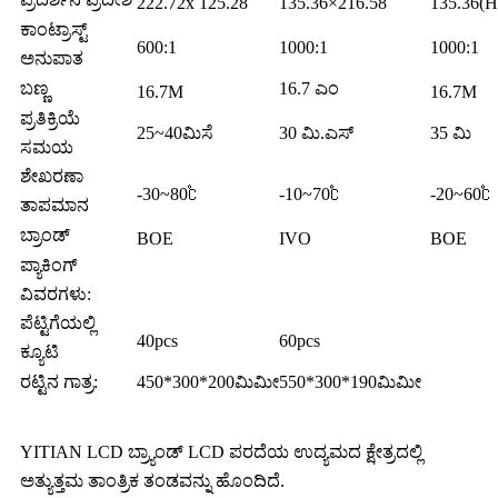
222.72x 125.28
135.36×216.58
135.36(H
ಕಾಂಟ್ರಾಸ್ಟ್
600:1
1000:1
1000:1
ಅನುಪಾತ
ಬಣ್ಣ
16.7 ಎಂ
16.7M
16.7M
ಪ್ರತಿಕ್ರಿಯೆ
25~40ಮಿಸೆ
30 ಮಿ.ಎಸ್
35 ಮಿ
ಸಮಯ
ಶೇಖರಣಾ
-30~80℃
-10~70℃
-20~60℃
ತಾಪಮಾನ
ಬ್ರಾಂಡ್
BOE
IVO
BOE
ಪ್ಯಾಕಿಂಗ್
ವಿವರಗಳು:
ಪೆಟ್ಟಿಗೆಯಲ್ಲಿ
40pcs
60pcs
ಕ್ಯೂಟಿ
ರಟ್ಟಿನ ಗಾತ್ರ:
450*300*200ಮಿಮೀ
550*300*190ಮಿಮೀ
YITIAN LCD ಬ್ರ್ಯಾಂಡ್ LCD ಪರದೆಯ ಉದ್ಯಮದ ಕ್ಷೇತ್ರದಲ್ಲಿ
ಅತ್ಯುತ್ತಮ ತಾಂತ್ರಿಕ ತಂಡವನ್ನು ಹೊಂದಿದೆ.