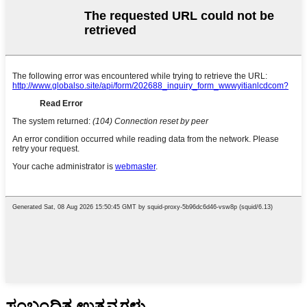
ಸಂಬಂಧಿತ ಉತ್ಪನ್ನಗಳು