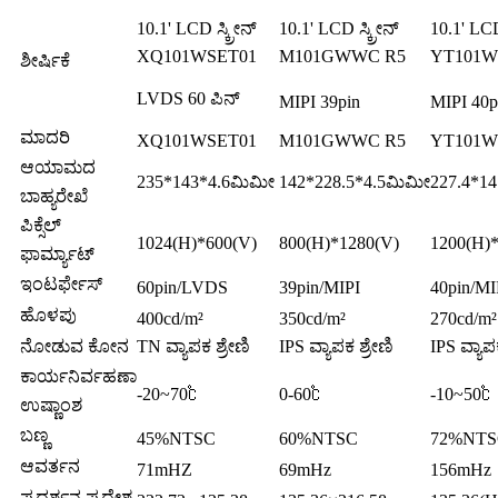
10.1' LCD ಸ್ಕ್ರೀನ್
10.1' LCD ಸ್ಕ್ರೀನ್
10.1' LCD 
XQ101WSET01
M101GWWC R5
YT101W
ಶೀರ್ಷಿಕೆ
LVDS 60 ಪಿನ್
MIPI 39pin
MIPI 40p
ಮಾದರಿ
XQ101WSET01
M101GWWC R5
YT101W
ಆಯಾಮದ
235*143*4.6ಮಿಮೀ
142*228.5*4.5ಮಿಮೀ
227.4*1
ಬಾಹ್ಯರೇಖೆ
ಪಿಕ್ಸೆಲ್
1024(H)*600(V)
800(H)*1280(V)
1200(H)
ಫಾರ್ಮ್ಯಾಟ್
ಇಂಟರ್ಫೇಸ್
60pin/LVDS
39pin/MIPI
40pin/MI
ಹೊಳಪು
400cd/m²
350cd/m²
270cd/m²
ನೋಡುವ ಕೋನ
TN ವ್ಯಾಪಕ ಶ್ರೇಣಿ
IPS ವ್ಯಾಪಕ ಶ್ರೇಣಿ
IPS ವ್ಯಾಪಕ
ಕಾರ್ಯನಿರ್ವಹಣಾ
-20~70℃
0-60℃
-10~50℃
ಉಷ್ಣಾಂಶ
ಬಣ್ಣ
45%NTSC
60%NTSC
72%NTS
ಆವರ್ತನ
71mHZ
69mHz
156mHz
ಪ್ರದರ್ಶನ ಪ್ರದೇಶ