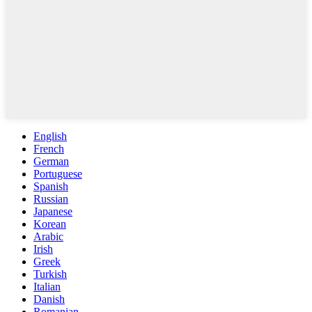
English
French
German
Portuguese
Spanish
Russian
Japanese
Korean
Arabic
Irish
Greek
Turkish
Italian
Danish
Romanian