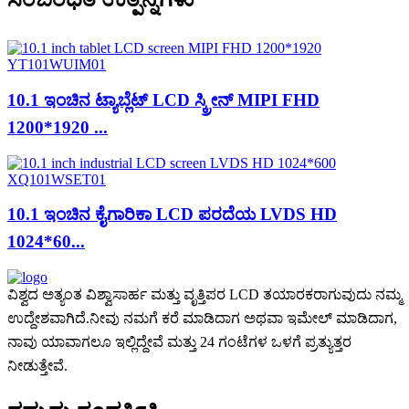
10.1 ಇಂಚಿನ ಟ್ಯಾಬ್ಲೆಟ್ LCD ಸ್ಕ್ರೀನ್ MIPI FHD
1200*1920 ...
10.1 ಇಂಚಿನ ಕೈಗಾರಿಕಾ LCD ಪರದೆಯ LVDS HD
1024*60...
ವಿಶ್ವದ ಅತ್ಯಂತ ವಿಶ್ವಾಸಾರ್ಹ ಮತ್ತು ವೃತ್ತಿಪರ LCD ತಯಾರಕರಾಗುವುದು ನಮ್ಮ
ಉದ್ದೇಶವಾಗಿದೆ.ನೀವು ನಮಗೆ ಕರೆ ಮಾಡಿದಾಗ ಅಥವಾ ಇಮೇಲ್ ಮಾಡಿದಾಗ,
ನಾವು ಯಾವಾಗಲೂ ಇಲ್ಲಿದ್ದೇವೆ ಮತ್ತು 24 ಗಂಟೆಗಳ ಒಳಗೆ ಪ್ರತ್ಯುತ್ತರ
ನೀಡುತ್ತೇವೆ.